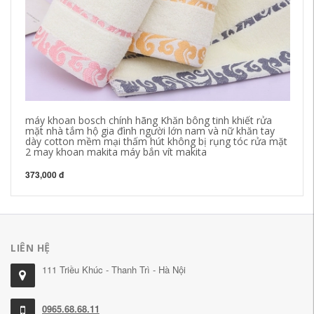
máy khoan bosch chính hãng Khăn bông tinh khiết rửa
Bú
mặt nhà tắm hộ gia đình người lớn nam và nữ khăn tay
ca
dày cotton mềm mại thấm hút không bị rụng tóc rửa mặt
Bú
2 may khoan makita máy bắn vít makita
1,
373,000 đ
LIÊN HỆ
111 Triều Khúc - Thanh Trì - Hà Nội
0965.68.68.11