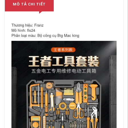
MÔ TẢ CHI TIẾT
Thương hiệu: Franz
Mô hình: fls24
Phân loại màu: Bộ công cụ Big Mac king