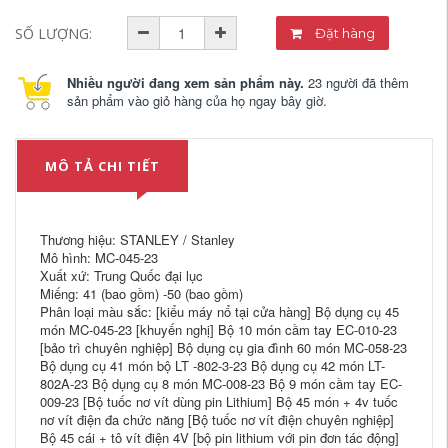
SỐ LƯỢNG:
Đặt hàng
Nhiều người đang xem sản phẩm này.
23 người đã thêm
sản phẩm vào giỏ hàng của họ ngay bây giờ.
MÔ TẢ CHI TIẾT
Thương hiệu: STANLEY / Stanley
Mô hình: MC-045-23
Xuất xứ: Trung Quốc đại lục
Miếng: 41 (bao gồm) -50 (bao gồm)
Phân loại màu sắc: [kiểu máy nổ tại cửa hàng] Bộ dụng cụ 45
món MC-045-23 [khuyến nghị] Bộ 10 món cầm tay EC-010-23
[bảo trì chuyên nghiệp] Bộ dụng cụ gia đình 60 món MC-058-23
Bộ dụng cụ 41 món bộ LT -802-3-23 Bộ dụng cụ 42 món LT-
802A-23 Bộ dụng cụ 8 món MC-008-23 Bộ 9 món cầm tay EC-
009-23 [Bộ tuốc nơ vít dùng pin Lithium] Bộ 45 món + 4v tuốc
nơ vít điện đa chức năng [Bộ tuốc nơ vít điện chuyên nghiệp]
Bộ 45 cái + tô vít điện 4V [bộ pin lithium với pin đơn tác động]