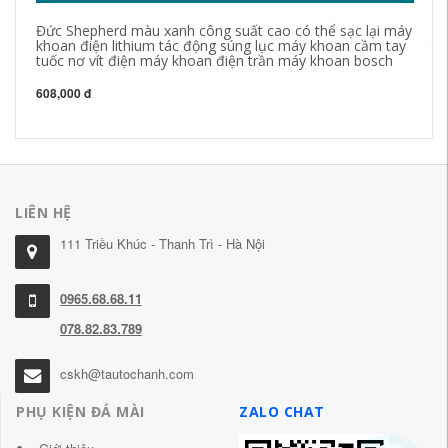
Đức Shepherd màu xanh công suất cao có thể sạc lại máy
Mũ
khoan điện lithium tác động súng lục máy khoan cầm tay
tô
tuốc nơ vít điện máy khoan điện trần máy khoan bosch
hì
đấ
608,000 đ
18
LIÊN HỆ
111 Triều Khúc - Thanh Trì - Hà Nội
0965.68.68.11
078.82.83.789
cskh@tautochanh.com
PHỤ KIỆN ĐÁ MÀI
ZALO CHAT