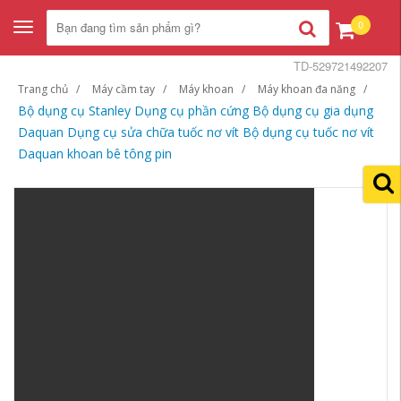
0
Toggle
navigation
TD-529721492207
Trang chủ
Máy cầm tay
Máy khoan
Máy khoan đa năng
Bộ dụng cụ Stanley Dụng cụ phần cứng Bộ dụng cụ gia dụng
Daquan Dụng cụ sửa chữa tuốc nơ vít Bộ dụng cụ tuốc nơ vít
Daquan khoan bê tông pin