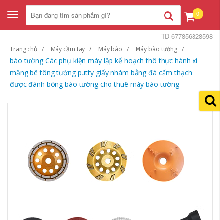
0
Toggle
navigation
TD-677856828598
Trang chủ
Máy cầm tay
Máy bào
Máy bào tường
bào tường Các phụ kiện máy lập kế hoạch thô thực hành xi
măng bê tông tường putty giấy nhám bằng đá cẩm thạch
được đánh bóng bào tường cho thuê máy bào tường