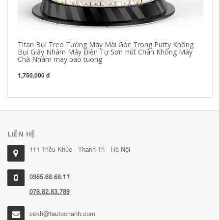
Tifan Bụi Treo Tường Máy Mài Góc Trong Putty Không
Má
Bụi Giấy Nhám Máy Điện Tự Sơn Hút Chân Không Máy
kh
Chà Nhám may bao tuong
mà
1,750,000 đ
2,
LIÊN HỆ
111 Triều Khúc - Thanh Trì - Hà Nội
0965.68.68.11
078.82.83.789
cskh@tautochanh.com