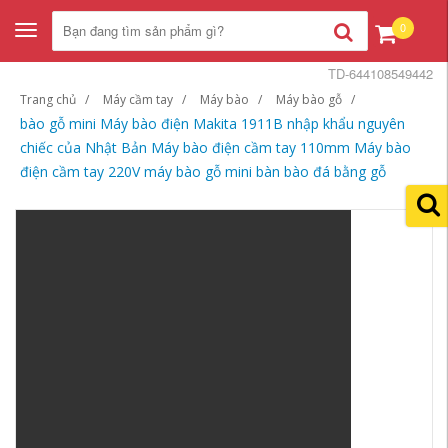
0
Toggle
navigation
TD-644108549442
Trang chủ
Máy cầm tay
Máy bào
Máy bào gỗ
bào gỗ mini Máy bào điện Makita 1911B nhập khẩu nguyên
chiếc của Nhật Bản Máy bào điện cầm tay 110mm Máy bào
điện cầm tay 220V máy bào gỗ mini bàn bào đá bằng gỗ