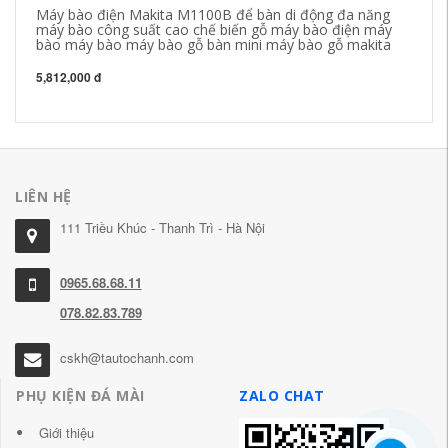
Máy bào điện Makita M1100B để bàn di động đa năng
Má
máy bào công suất cao chế biến gỗ máy bào điện máy
ch
bào máy bào máy bào gỗ bàn mini máy bào gỗ makita
52
5,812,000 đ
32
LIÊN HỆ
111 Triều Khúc - Thanh Trì - Hà Nội
0965.68.68.11
078.82.83.789
cskh@tautochanh.com
PHỤ KIỆN ĐÁ MÀI
ZALO CHAT
Giới thiệu