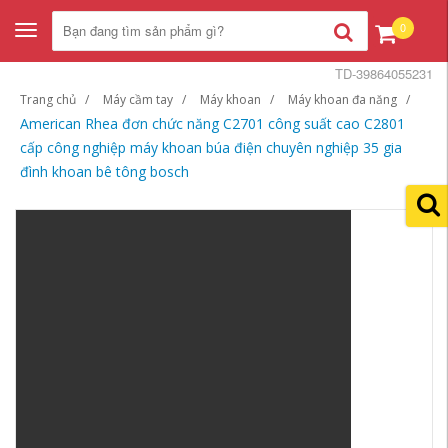
0
Toggle
navigation
TD-39864055231
Trang chủ
Máy cầm tay
Máy khoan
Máy khoan đa năng
American Rhea đơn chức năng C2701 công suất cao C2801
cấp công nghiệp máy khoan búa điện chuyên nghiệp 35 gia
đình khoan bê tông bosch