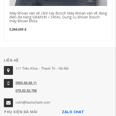
Máy khoan vặn vít cầm tay Bosch Máy khoan vặn vít dùng
Bú
điện đa năng GBM345 / 345KL Dụng cụ khoan Bosch
nă
máy khoan khóa
th
2,266,000 đ
2,
LIÊN HỆ
111 Triều Khúc - Thanh Trì - Hà Nội
0965.68.68.11
078.82.83.789
cskh@tautochanh.com
PHỤ KIỆN ĐÁ MÀI
ZALO CHAT