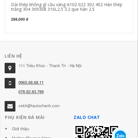
Dải thép không gỉ cầu vàng A102 022 302 402 Hàn thép
Br
trắng 304 309308 316L2.5 3.2 que hàn 2.5
Sh
đi
288,000 đ
1,
LIÊN HỆ
111 Triều Khúc - Thanh Trì - Hà Nội
0965.68.68.11
078.82.83.789
cskh@tautochanh.com
PHỤ KIỆN ĐÁ MÀI
ZALO CHAT
Giới thiệu
Hướng dẫn mua hàng