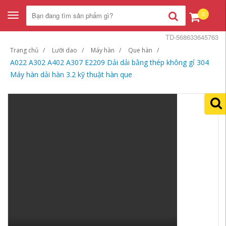
0
Toggle
navigation
TD-568633645763
Trang chủ
Lưỡi dao
Máy hàn
Que hàn
A022 A302 A402 A307 E2209 Dải dải bằng thép không gỉ 304
Máy hàn dải hàn 3.2 kỹ thuật hàn que