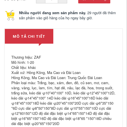
Nhiều người đang xem sản phẩm này.
29 người đã thêm
sản phẩm vào giỏ hàng của họ ngay bây giờ.
MÔ TẢ CHI TIẾT
Thương hiệu: ZAF
Mô hình: 1-20
Chất liệu: khác
Xuất xứ: Hồng Kông, Ma Cao và Đài Loan
Hồng Kông, Ma Cao và Đài Loan: Trung Quốc Đài Loan
Phân loại màu: Trắng, bạc, xám, đen, đỏ, củ sen, mơ, cam,
vàng, vàng, lục, lam, tím, hạt dẻ, nâu, lạc đà, hoa, trong suốt,
trắng sữa, kéo dài φ10*40*100* 10D, kéo dài φ12*45*100*12D,
kéo dài φ14*45*100* 14D kéo dài φ16*45*100*16D kéo dài
φ18*45*100*18D kéo dài φ20*45*100*20D cực dài φ6*35*150
*6D cực dài φ8*50*150*8D cực dài φ10*55*150*10D cực dài
φ12*60150*12D độ dài đặc biệt φ14*65*150*14D độ dài đặc
biệt φ16*65*150*16D độ dài đặc biệt φ18*65 *150*18D chiều
dài đặc biệt φ20*65*150*20D