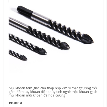
Mũi khoan tam giác chữ thập hợp kim xi măng tường mở
Dụ
gốm đấm tay khoan điện thủy tinh nghề mộc khoan gạch
vị
mũi khoan mũi khoan đá hoa cương
Dụ
193,000 đ
22