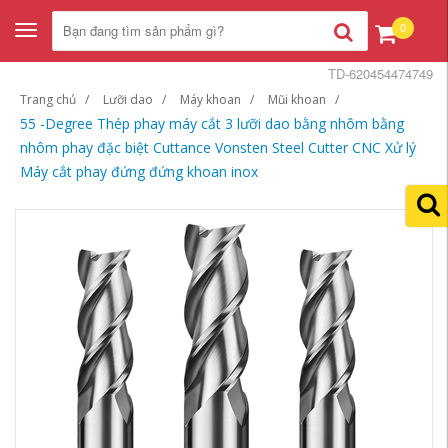
0
Toggle
navigation
TD-620454474749
Trang chủ
Lưỡi dao
Máy khoan
Mũi khoan
55 -Degree Thép phay máy cắt 3 lưỡi dao bằng nhôm bằng
nhôm phay đặc biệt Cuttance Vonsten Steel Cutter CNC Xử lý
Máy cắt phay đứng đứng khoan inox