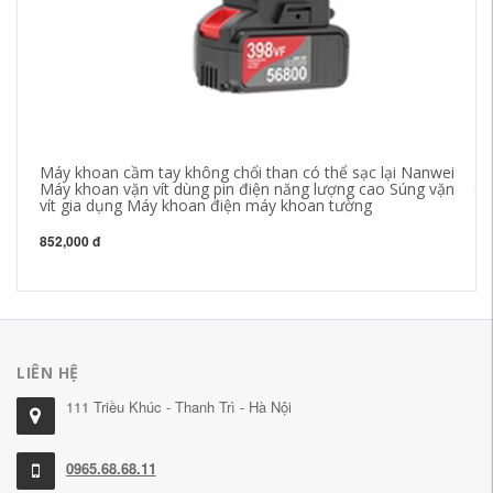
Máy khoan cầm tay không chổi than có thể sạc lại Nanwei
Má
Máy khoan vặn vít dùng pin điện năng lượng cao Súng vặn
th
vít gia dụng Máy khoan điện máy khoan tường
ca
852,000 đ
68
LIÊN HỆ
111 Triều Khúc - Thanh Trì - Hà Nội
0965.68.68.11