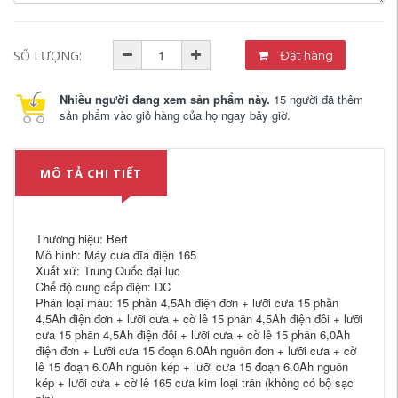
SỐ LƯỢNG:
Đặt hàng
Nhiều người đang xem sản phẩm này.
15 người đã thêm
sản phẩm vào giỏ hàng của họ ngay bây giờ.
MÔ TẢ CHI TIẾT
Thương hiệu: Bert
Mô hình: Máy cưa đĩa điện 165
Xuất xứ: Trung Quốc đại lục
Chế độ cung cấp điện: DC
Phân loại màu: 15 phần 4,5Ah điện đơn + lưỡi cưa 15 phần
4,5Ah điện đơn + lưỡi cưa + cờ lê 15 phần 4,5Ah điện đôi + lưỡi
cưa 15 phần 4,5Ah điện đôi + lưỡi cưa + cờ lê 15 phần 6,0Ah
điện đơn + Lưỡi cưa 15 đoạn 6.0Ah nguồn đơn + lưỡi cưa + cờ
lê 15 đoạn 6.0Ah nguồn kép + lưỡi cưa 15 đoạn 6.0Ah nguồn
kép + lưỡi cưa + cờ lê 165 cưa kim loại trần (không có bộ sạc