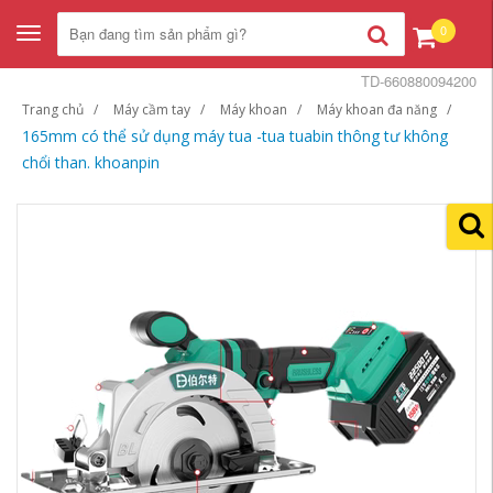
0
Toggle
navigation
TD-660880094200
Trang chủ
Máy cầm tay
Máy khoan
Máy khoan đa năng
165mm có thể sử dụng máy tua -tua tuabin thông tư không
chổi than. khoanpin