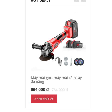
HOT DEALS
Máy mài góc, máy mài cầm tay
Máy cưa xích c
đa năng
451.000 đ
55
664.000 đ
764.000 đ
Xem chi tiết
Xem chi tiết