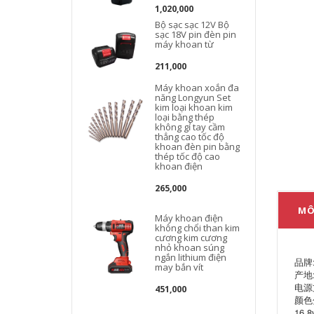
1,020,000
Bộ sạc sạc 12V Bộ
sạc 18V pin đèn pin
máy khoan từ
211,000
Máy khoan xoắn đa
năng Longyun Set
kim loại khoan kim
loại bằng thép
không gỉ tay cầm
thẳng cao tốc độ
khoan đèn pin bằng
thép tốc độ cao
khoan điện
265,000
MÔ
Máy khoan điện
không chổi than kim
cương kim cương
nhỏ khoan súng
ngắn lithium điện
品牌
may bắn vít
产地
电源
451,000
颜色分
16.