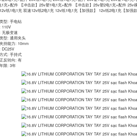
电1充+配件 【冲击款】25v塑1电1充+配件 【冲击款】25v塑2电1充+配件 2
12v纸1电1充 双速12v纸2电1充 12v纸1电1充【加强款】 12v纸2电1充【加强
类型: 手电钻
 110V
: 无极变速
may cat makita Máy
máy mài mini Máy
cắt plasma XNL LGK-
bay tường máy bay
类型: 通用夹头
40/80 Bơm không
bền được nâng cấp
夹持能力: 10mm
khí tích hợp điện
mới Máy xẻ điện
 DC25V
nhỏ Hàn điện Công
điện Không có bụi,
nghiệp Lớp 220 V
không có góc chết
方式: 手持式
may cat makita máy
góc máy phẳng máy
正反转向: 有
xén giấy
mài makita may cat
年限: 3年
ton
13,880,000
19,490,000
Cải cách đa chức
năng của gia đình
may cat sat Máy cắt
elixi Saw 7 -inch 9 -
hoàn toàn tự động
inch -inch -raised
325 tự động cho ăn
kaginet purgrant
bằng kim loại không
purgrant Circle Saw
cắt bằng kim loại
Saw may cat sat
CNC Full -Eutomatic
máy cắt nước đá
Water Cắt máy cắt
nhôm k20s máy cắt
sắt makita
1,296,000
elixi Cut Electric
9,690,000
Saw Goodwork