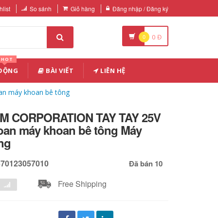
list
So sánh
Giỏ hàng
Đăng nhập / Đăng ký
0
0
Đ
HOT
 ĐỘNG
BÀI VIẾT
LIÊN HỆ
an máy khoan bê tông
IUM CORPORATION TAY TAY 25V
hoan máy khoan bê tông Máy
ng
670123057010
Đã bán 10
Free Shipping