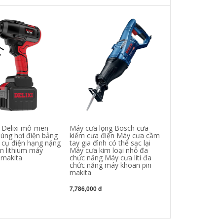
n Delixi mô-men
Máy cưa lọng Bosch cưa
Mũi khoan gạch
súng hơi điện bảng
kiếm cưa điện Máy cưa cầm
8MM đục lỗ thủ
 cụ điện hạng nặng
tay gia đình có thể sạc lại
sứ Máy khoan 
in lithium máy
Máy cưa kim loại nhỏ đa
chức năng phụ 
 makita
chức năng Máy cưa liti đa
chức năng máy khoan pin
282,000 đ
makita
7,786,000 đ