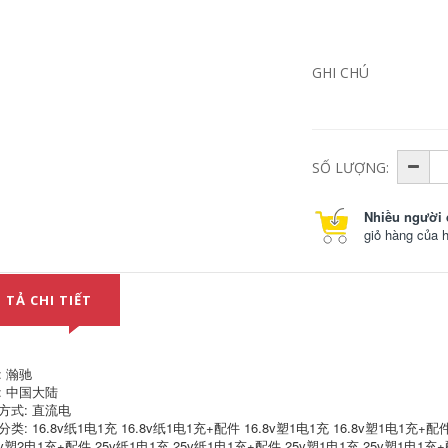
gia đình Công cụ
điện máy khoan pin
hitachi
684,000
GHI CHÚ
SỐ LƯỢNG:
Nhiều người 
giỏ hàng của 
 TẢ CHI TIẾT
: 瀚驰
: 中国大陆
方式: 直流电
类: 16.8v纸1电1充 16.8v纸1电1充+配件 16.8v塑1电1充 16.8v塑1电1充+配件
8v塑2电1充+配件 25v纸1电1充 25v纸1电1充+配件 25v塑1电1充 25v塑1电1充+