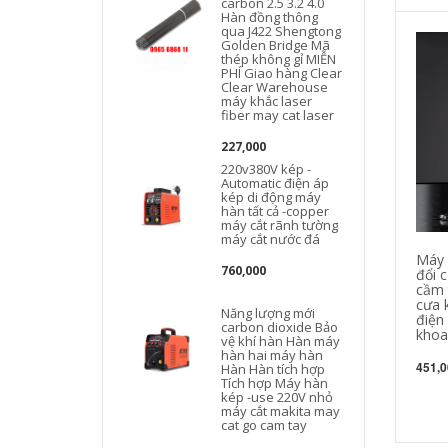
carbon 2.5 3.2 4.0
Hàn đồng thông
qua J422 Shengtong
Golden Bridge Mã
thép không gỉ MIỄN
PHÍ Giao hàng Clear
Clear Warehouse
máy khắc laser
fiber may cat laser
227,000
220v380V kép -
Automatic điện áp
kép di động máy
hàn tất cả -copper
máy cắt rãnh tường
máy cắt nước đá
Máy 
760,000
đổi 
cầm 
cưa 
Năng lượng mới
điện
carbon dioxide Bảo
khoa
vệ khí hàn Hàn máy
hàn hai máy hàn
451,0
Hàn Hàn tích hợp
Tích hợp Máy hàn
kép -use 220V nhỏ
máy cắt makita may
c
cat go cam tay