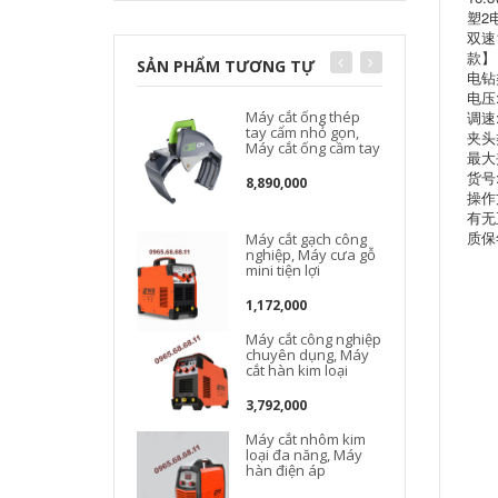
塑2
双速
款】
SẢN PHẨM TƯƠNG TỰ
电钻
电压:
Máy cắt ống thép
调速
tay cẩm nhỏ gọn,
夹头
Máy cắt ống cầm tay
最大
货号:
8,890,000
操作
有无
质保
Máy cắt gạch công
nghiệp, Máy cưa gỗ
mini tiện lợi
1,172,000
Máy cắt công nghiệp
D
chuyên dụng, Máy
cắt hàn kim loại
3,792,000
Máy cắt nhôm kim
loại đa năng, Máy
hàn điện áp
D