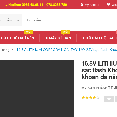
Hotline: 0965.68.68.11 - 078.8283.789
My Account
Wish
Sản Phẩm
MỚI
MỚI
HÚT THỔI KHÍ NÉN
MÁY ĐỂ BÀN
ĐỒ BẢO HỘ LAO
16.8V LITHIUM CORPORATION TAY TAY 25V sạc flash Kho
a năng
16.8V LITH
sạc flash K
khoan đa nă
TD-
MÃ SẢN PHẨM: