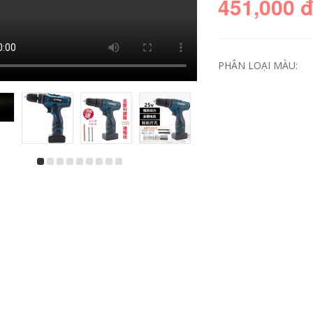
451,000 
PHÂN LOẠI MÀU:
Longyun lithium
Điện khoan điện
25V Sạc đèn pin đa
chức năng Khoan
Công cụ khoan điện
khoan bê tông
bosch
1,080,000
Máy khoan đèn pin
Dongcheng Sạc sạc
lithium Súng ngắn
Đa năng lượng điện