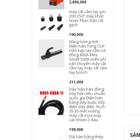
2,896,000
máy cắt cầm tay pin
200 250? máy khắc
laser fiber bàn cắt
gạch
190,000
Năng lượng mới
Điện hàn Tong CLIP
Hàn kẹp tay cầm và
đồng 800A Mini
Small 500A miễn phí
vận chuyển máy cắt
cầm tay máy cắt cầm
tay bosch
211,000
Dây hàn hàn đồng
dây hàn tiêu chuẩn
quốc gia Điện hàn
bằng dây buộc dây
điện dây điện 16 25
35 35 mét vuông
máy cắt inox may
cat nhom 2 dau
199,000
SẢN
Dải hàn bằng thép