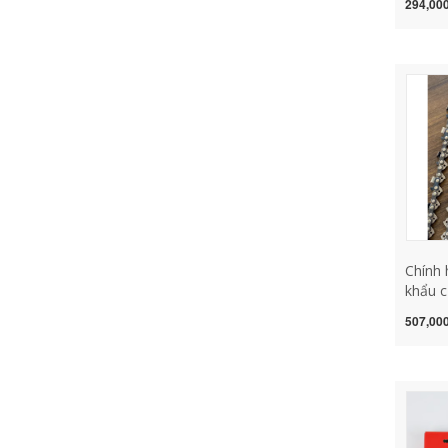
294,000
Chuỗi 
Chuỗi 
gắn má
máy m
Chính 
khẩu c
xích c
507,000
khai t
dụng c
cưa lắ
lắp má