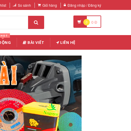
list
So sánh
Giỏ hàng
Đăng nhập / Đăng ký
0
0
Đ
HOT
 ĐỘNG
BÀI VIẾT
LIÊN HỆ