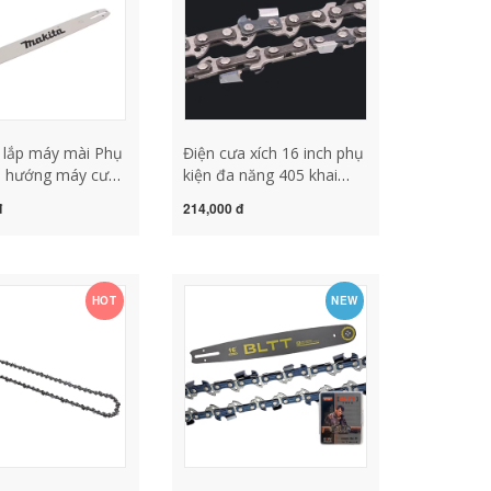
a lắp máy mài Phụ
Điện cưa xích 16 inch phụ
n hướng máy cưa
kiện đa năng 405 khai
ện Makita UC4030A
thác gỗ lưỡi cưa dây
đ
214,000 đ
16 inch 18 inch
chuyền 5016 điện gia đình
2 inch 16 inch 18
cưa xích dây chuyền nhập
 xích cưa xích lưỡi
khẩu lưỡi cưa gỗ gắn máy
 tròn cưa xích gắn
mài máy mài xích cưa
HOT
NEW
i