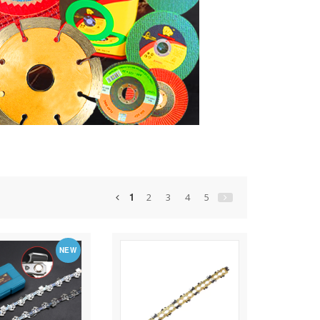
1
2
3
4
5
NEW