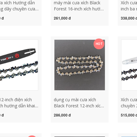
ưa xích Hướng dẫn
máy mài cưa xích Black
Xích cưa
g dây chuyền cưa
Forest 16-inch xích hướng
inch ba
g chính hãng Lưỡi
dẫn khai thác gỗ cưa điện
Forest 
 đ
261,000 đ
338,000 
 inch Tấm cưa khai
405 cưa xích cưa dây
khẩu xíc
ỗ 20 inch Tấm cưa
chuyền điện cưa cưa xích
cưa xăn
ụ kiện đa năng lam
đĩa phụ kiện đa năng máy
kiện đa
ch máy mài lưỡi cưa
mài xích cưa lưỡi cưa xích
cưa xích
HOT
ắn máy mài
makita
12-inch điện xích
dụng cụ mài cưa xích
Xích cư
ch hướng dẫn khai
Black Forest 12-inch xích
chuyền 
ỗ lưỡi cưa tấm cưa
khai thác gỗ lưỡi cưa xích
cưa xăn
 đ
286,000 đ
515,000 
uyền 22 dao 45
điện cưa dây chuyền 22
cưa xíc
ây chuyền cưa điện
dao 45 phần dây chuyền
thác gỗ
ện lưỡi cưa xích
cưa điện phụ kiện nhà
chuyền 
ụ mài lưỡi cưa xích
miễn phí vận chuyển lưỡi
xích gắ