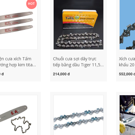
HOT
cưa gỗ lắp máy mài lưỡi
gỗ lắp 
cưa xích
ện cưa xích Tấm
Chuỗi cưa sợi dây trực
Xích cư
ớng hợp kim titan
tiếp bằng dầu Tiger 11,5 -
khẩu 20
Steele xích nhập
inch 12 -inch 16 -inch 18 -
Origan c
 đ
214,000 đ
552,000 
Tianwang thép
inch 20 -inch Chuỗi đăng
gỗ 18 cư
n tấm dẫn hướng
nhập chuyên nghiệp Chuỗi
cao nhá
t dây chuyền đa
Chup Chuỗi Saw Chain
cưa xích
áy mài xích cưa
dụng cụ mài cưa xích
tròn
ỡi cưa xích