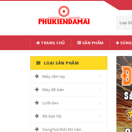
Loại 
TRANG CHỦ
SẢN PHẨM
SÚNG 
LOẠI SẢN PHẨM
Máy cầm tay
Máy để bàn
Lưỡi dao
Đồ bảo hộ
Súng hút thổi khí nén