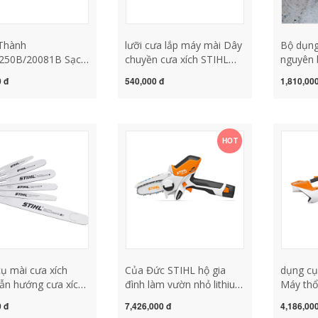
Thành
lưỡi cưa lắp máy mài Dây
Bộ dụng
50B/20081B Sạc
chuyền cưa xích STIHL
nguyên 
ưa Xích Xích Hướng
nhập khẩu chính hãng của
Đức gồm
 đ
540,000 đ
1,810,00
n Đầu Pin Lithium
Đức 16 inch 18 inch 20
sắc máy
h 8 Inch Cưa Đĩa
inch cưa xăng điện xích
dụng cụ
áy mài xích cưa
mài lưỡi cưa xích dụng cụ
ưa xích gắn máy mài
mài lưỡi cưa xích
HOT
ay
ụ mài cưa xích
Của Đức STIHL hộ gia
dụng cụ
ẫn hướng cưa xích
đình làm vườn nhỏ lithium
Máy thổ
, 14 inch, 16 inch,
cưa xích sân cắt tỉa sạc
chính h
 đ
7,426,000 đ
4,186,00
h nhập khẩu chính
ngoài trời cầm tay khai
thổi bồ 