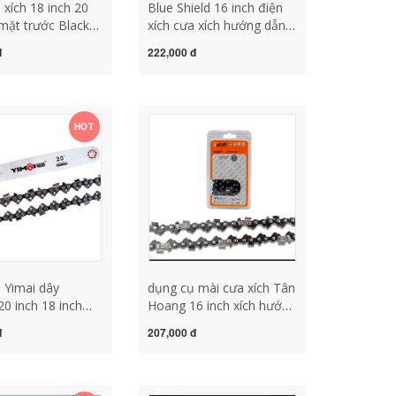
 xích 18 inch 20
Blue Shield 16 inch điện
 mặt trước Black
xích cưa xích hướng dẫn
Blue Shield nhập
khai thác gỗ cưa xích 405
đ
222,000 đ
h khai thác gỗ
lưỡi cưa đĩa xích nhập
g cưa xích phụ
khẩu 29 dao 59 phụ kiện
 năng máy mài
cưa điện lưỡi cưa xích
 lưỡi cưa xích
mini dụng cụ mài cưa xích
HOT
a Yimai dây
dụng cụ mài cưa xích Tân
20 inch 18 inch
Hoang 16 inch xích hướng
g hướng dẫn tấm
dẫn khai thác gỗ cưa 405
đ
207,000 đ
h tấm 325 khai
cưa xích điện cưa đĩa dây
 cưa 3/8 dây
chuyền 5016 cưa điện
tấm lưỡi cưa cưa
cưa xích phụ kiện lưỡi cưa
n máy mài lưỡi cưa
xích gắn máy mài dụng