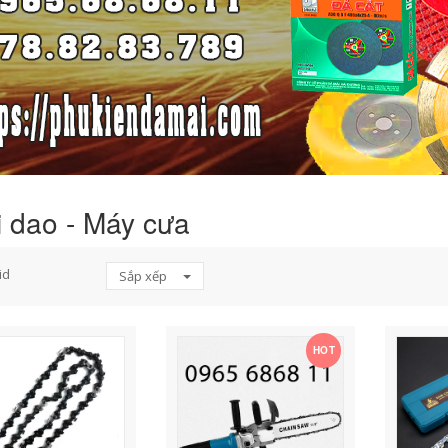
i dao - Máy cưa
id
Sắp xếp
HOT