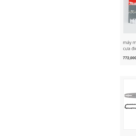
máy mà
cưa đi
bản U
772,000
/ 4530
inch l
lưỡi c