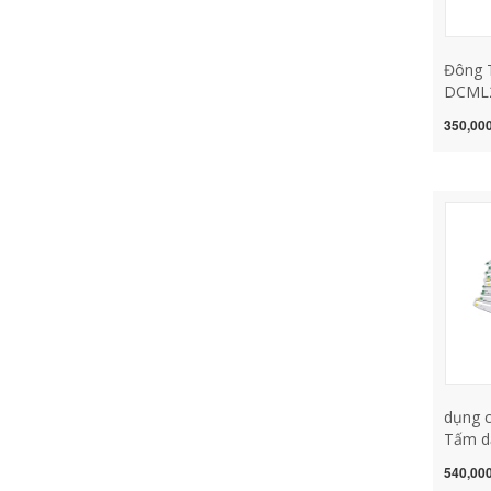
Đông 
DCML2
Điện C
350,000
Dẫn Ba
10 Inc
Xích m
lưỡi c
cầm t
dụng c
Tấm d
12 inch
540,000
18 inc