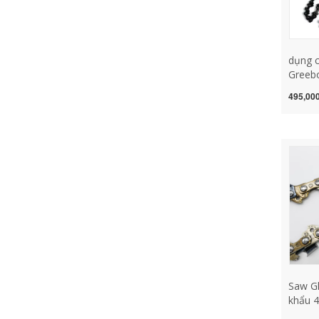
dụng c
Greebo
xích c
495,000
xích li
inch p
tấm xí
lưỡi cư
tròn d
xích
Saw Gh
khẩu 4
điện C