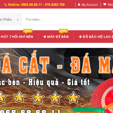
Hotline: 0965.68.68.11 - 078.8283.789
My Account
Wish
Sản Phẩm
MỚI
MỚI
HÚT THỔI KHÍ NÉN
MÁY ĐỂ BÀN
ĐỒ BẢO HỘ LAO