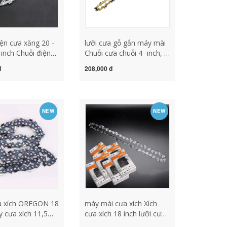
iện cưa xăng 20 -
lưỡi cưa gỗ gắn máy mài
-inch Chuỗi điện
Chuỗi cưa chuỗi 4 -inch, 6
 nhập khẩu phổ
-inch 8 -inch 10 -inch 12 -
đ
208,000 đ
n đầu của 16
inch 16 -inch family
ớng dẫn gia đình
famging pantage Saw
a gỗ gắn máy mài
nhập hướng hướng dẫn
 mài cưa xích
chuỗi phụ kiện bảng điều
NEW
NEW
khiển lam cưa xích máy
mài lưỡi cưa xích makita
a xích OREGON 18
máy mài cưa xích Xích
y cưa xích 11,5
cưa xích 18 inch lưỡi cưa
y cưa xích 16 inch
gỗ STIHL nhập khẩu Xích