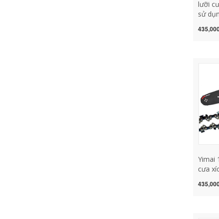
lưỡi c
sử dụn
Sanfen
435,000
cưa 18
thác g
325 ph
cưa xí
xích g
Yimai 
cưa xí
thác g
435,000
dây ch
phần d
phụ ki
dụng c