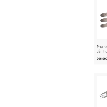
Phụ ki
dẫn hư
Haoyu 
206,000
khẩu 
manga
hộp sắ
năng m
mài lư