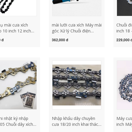
ụ mài cưa xích
mài lưỡi cưa xích Máy mài
Chuỗi đ
 10 inch 12 inch
góc Xử lý Chuỗi điện
inch 18 
ưa một tay Máy cưa
Chuỗi điện Chuỗi phụ kiện
đã thấy
 đ
362,000 đ
229,000 
thium 16 inch 18
Máy mài điện Chuỗi điện
quát ba
hụ kiện chính hãng
Cao điện máy mài xích
bảng hư
ch tấm dẫn hướng
cưa lam cưa xích máy mài
lưỡi cư
a xích lưỡi cưa xích
dụng cụ
ụng cụ mài lưỡi cưa
i nhật ký nhập
Nhập khẩu dây chuyền
Máy cư
05 Chuỗi dây xích
cưa 18/20 inch khai thác
inch Má
huỗi dây xích Đức
gỗ cưa dây chuyền cao
inch Má