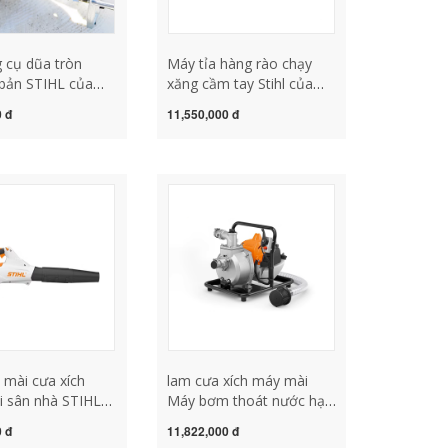
 cụ dũa tròn
Máy tỉa hàng rào chạy
bản STIHL của
xăng cầm tay Stihl của
 ba dây xích mài
Đức Máy cắt tỉa cây trà
0 đ
11,550,000 đ
 mài lưỡi cưa xích
một lưỡi hai lưỡi dày cành
 mài cưa xích
cao kéo cắt tỉa sân vườn
lưỡi cưa gỗ lắp máy mài
máy mài xích cưa
 mài cưa xích
lam cưa xích máy mài
i sân nhà STIHL
Máy bơm thoát nước hạn
ãng của Đức, máy
hán, chống ngập STIHL
0 đ
11,822,000 đ
hóng và lá rụng,
của Đức dùng cho tưới