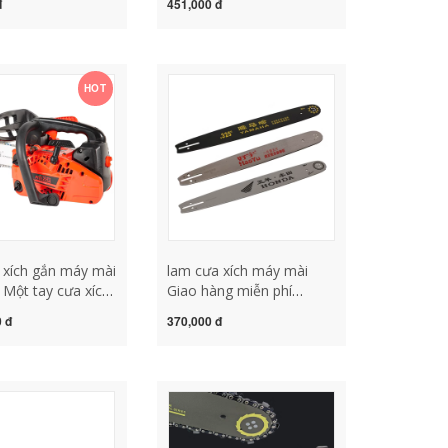
đ
451,000 đ
a Makita 14 inch
cưa xích 12 inch Xích cưa
 xích mini lưỡi cưa
STIHL Steyr lưỡi cưa gắn
máy mài
máy mài lưỡi cưa xích
tròn
HOT
a xích gắn máy mài
lam cưa xích máy mài
 Một tay cưa xích
Giao hàng miễn phí
hộ gia đình
Yamaha Five Sheep
0 đ
370,000 đ
nghiệp mini nhập
Gasoline Sawing ban đầu
ỏ xăng cưa khai
có nguồn gốc từ bảng cưa
 cưa tre cưa dây
lưỡi cưa xích gắn máy mài
trái cây cây non
cầm tay lưỡi cưa xích
lưỡi cưa xích lưỡi
makita
lắp máy mài