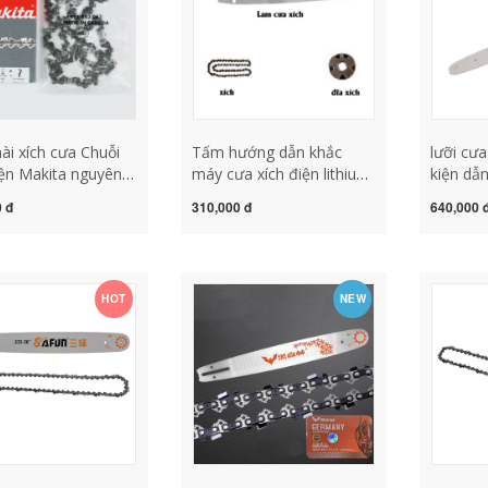
i xích cưa Chuỗi
Tấm hướng dẫn khắc
lưỡi cư
ện Makita nguyên
máy cưa xích điện lithium-
kiện dẫ
C4030 / 3030/3530
ion Makita DUC353 của
xích đi
 đ
310,000 đ
640,000 
A xích 12 14 16 18
Nhật Bản tấm hướng dẫn
12 inch 
ưỡi cưa lắp máy mài
máy cưa xích xích phụ
cưa gỗ 1
ưa xích tròn
kiện lưỡi cưa phụ kiện
inch cưa
dụng cụ điện lưỡi cưa
cưa xích
HOT
NEW
xích makita lưỡi cưa gỗ
máy mà
gắn máy mài