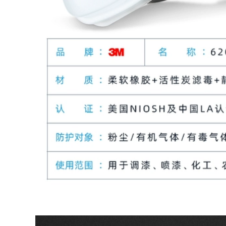
Găng Tay Bảo Hộ
Găng tay chỉ bảo hộ
Lao Động Chống
lao động dày dặn
Trơn Trượt Ấm Chịu
chịu mài mòn sợi
Mài Mòn Xốp Làm
bông trắng tinh
Việc Nhúng Găng
khiết sợi bông nylon
Tay Công Trường
làm việc găng tay
Xử Lý bao tay chịu
bảo hộ sửa chữa ô
nhiệt găng tay cao
tô nơi làm việc nam
su bảo hộ
giới găng tay bảo hộ
lao động bao tay
chịu nhiệt
272,000
bao tay bảo hộ
330,000
Găng tay bảo hộ lao
động trực tiếp sợi
bao tay chống cắt
dày nhúng công
3m Găng tay cao su
trường xử lý xây
công nghiệp hai
dựng công việc mộc
màu trực tiếp chống
cửa hàng sửa chữa
axit và kiềm mủ đen
thợ sửa kính người
dày và kéo dài
đàn ông kính găng
chống ăn mòn
tay chống cháy
chống dầu chống
găng tay chống
hóa chất bao tay
nhiệt
lao dong bao tay
chịu nhiệt
308,000
223,000
găng tay bảo hộ
chống nước Găng
Găng tay bảo hộ lao
tay màng sơ cấp,
động mùa đông,
bảo hộ lao động, thi
chống mài mòn, dày
công kệ ngoài trời,
dặn, giữ ấm và