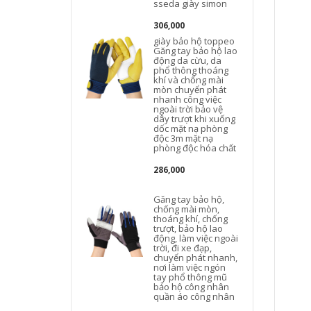
sseda giày simon
306,000
giày bảo hộ toppeo
t
Găng tay bảo hộ lao
động da cừu, da
phổ thông thoáng
khí và chống mài
mòn chuyển phát
nhanh công việc
ngoài trời bảo vệ
dây trượt khi xuống
dốc mặt nạ phòng
độc 3m mặt nạ
phòng độc hóa chất
286,000
Găng tay bảo hộ,
chống mài mòn,
thoáng khí, chống
trượt, bảo hộ lao
động, làm việc ngoài
trời, đi xe đạp,
chuyển phát nhanh,
nơi làm việc ngón
tay phổ thông mũ
bảo hộ công nhân
quần áo công nhân