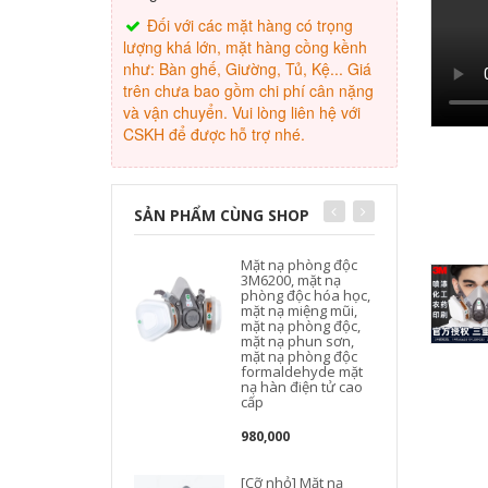
Đối với các mặt hàng có trọng
lượng khá lớn, mặt hàng cồng kềnh
như: Bàn ghế, Giường, Tủ, Kệ... Giá
trên chưa bao gồm chi phí cân nặng
và vận chuyển. Vui lòng liên hệ với
CSKH để được hỗ trợ nhé.
SẢN PHẨM CÙNG SHOP
Mặt nạ phòng độc
3M6200, mặt nạ
phòng độc hóa học,
mặt nạ miệng mũi,
mặt nạ phòng độc,
mặt nạ phun sơn,
mặt nạ phòng độc
formaldehyde mặt
nạ hàn điện tử cao
cấp
980,000
[Cỡ nhỏ] Mặt nạ