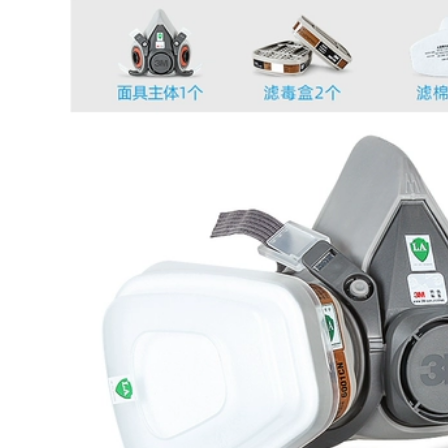
332,000
bao tay bảo hộ
găng tay chống
Găng tay dập nổi
nhiệt Găng Tay Bảo
trực tiếp, bảo hộ lao
Hộ Lao Động Chống
động, băng nylon
Trơn Trượt Chịu Mài
làm việc chống mài
Mòn Bán Keo Nữ
mòn, mủ cao su
Mỏng Đầu Tay L508
tẩm, thoáng khí,
Găng Tay Làm Việc
chống trơn trượt,
Cao Su Nhăn công
tẩm cao su công
Trường Làm Việc
trường găng tay
găng tay hàn găng
chống dầu găng tay
tay công nghiệp
sợi
331,000
347,000
găng tay hàn chịu
găng tay chịu nhiệt
nhiệt Co Giãn Vua
Găng tay làm việc
Găng Tay Bảo Hộ
nông trại mùa thu,
Lao Động Nữ Nhỏ
bảo hộ lao động,
Thoáng Khí Xốp Cao
bền, chống trượt,
Su Vua Nhúng
chống kẹp, thu
Chống Trơn Trượt
hoạch ngô, thu
Dây Làm Cao Su
hoạch đậu phộng,
Mỏng găng tay cao
thu hoạch mùa thu
su bảo hộ bao tay
găng tay làm việc
chiu nhiet
phổ thông, ngoài
trời găng tay chống
cháy găng tay thợ
331,000
hàn
găng tay len bảo hộ
Mùa Đông Terry
223,000
Dày Plus Nhung