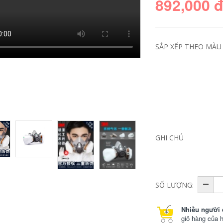
892,000 
SẮP XẾP THEO MÀU 
kính chống giọt bắn
face shield
Honeywell kính bảo
GHI CHÚ
hiểm lao động làm
việc trong suốt
chống văng chống
gió cát chống bụi đi
xe máy kính bảo vệ
mắt kính bảo hộ y tế
kinh bao ho
SỐ LƯỢNG:
225,000
Nhiều người 
giỏ hàng của 
Găng tay hàn chịu