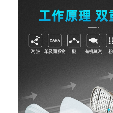
di chuyển gạch, thi
chống lạnh, cộng với
công thanh thép,
nhung, chống trượt,
găng tay cao su
găng tay cao su bảo
chống đâm, chống
quản lạnh nơi làm
rơn trượt, bền bỉ
việc mùa đông găng
găng tay vải bảo hộ
tay bảo hộ 3m găng
găng tay da hàn
tay cách nhiệt
350,000
219,000
Găng tay bảo hộ lao
Găng tay nylon màu
động chống mài
trắng, thoáng khí,
mòn chính hãng
ôm sát, nhúng cao
màng mềm dày
su, gia cố, không
chống trượt chính
bụi, có kết cấu nano,
hãng công nhân
mỏng và dày găng
thép làm việc và di
tay cao su bảo hộ
chuyển các miếng
găng tay cách nhiệt
vá gạch nam găng
tay bảo hộ lao động
221,000
găng tay sợi
352,000
găng tay thợ hàn
Găng tay tẩm nhựa
chống dầu màu đỏ
Găng tay cao su
trực tiếp bảo hộ lao
thoáng khí vua đầu
động Găng tay bảo
tiên bảo hộ lao
hộ cao su công
động chống trượt
nghiệp dán hoàn
bán treo cao su tẩm
toàn chống axit và
da làm việc găng tay
kiềm dày găng tay
nhựa mỏng mùa hè
cao su bảo hộ găng