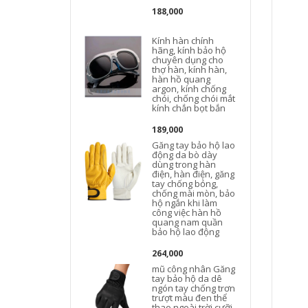
188,000
Kính hàn chính
hãng, kính bảo hộ
chuyên dụng cho
thợ hàn, kính hàn,
hàn hồ quang
argon, kính chống
chói, chống chói mắt
kính chắn bọt bắn
v
189,000
Găng tay bảo hộ lao
động da bò dày
dùng trong hàn
điện, hàn điện, găng
tay chống bỏng,
chống mài mòn, bảo
hộ ngắn khi làm
công việc hàn hồ
quang nam quần
bảo hộ lao động
264,000
mũ công nhân Găng
tay bảo hộ da dê
ngón tay chống trơn
trượt màu đen thể
thao ngoài trời cưỡi