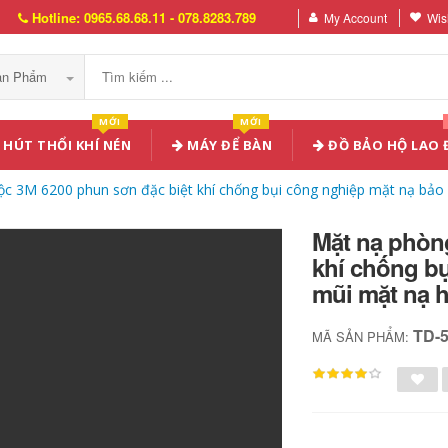
Hotline: 0965.68.68.11 - 078.8283.789
My Account
Wish
Sản Phẩm
MỚI
MỚI
HÚT THỔI KHÍ NÉN
MÁY ĐỂ BÀN
ĐỒ BẢO HỘ LAO
c 3M 6200 phun sơn đặc biệt khí chống bụi công nghiệp mặt nạ bảo 
Mặt nạ phòn
khí chống bụ
mũi mặt nạ h
TD-
MÃ SẢN PHẨM: