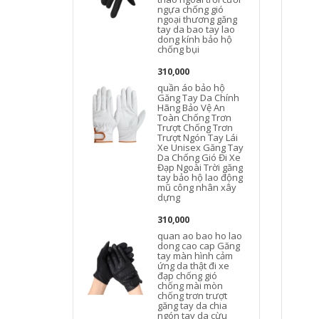
ngựa chống gió
ngoại thương găng
tay da bao tay lao
dong kính bảo hộ
chống bụi
310,000
quần áo bảo hộ
Găng Tay Da Chính
Hãng Bảo Vệ An
Toàn Chống Trơn
Trượt Chống Trơn
Trượt Ngón Tay Lái
Xe Unisex Găng Tay
Da Chống Gió Đi Xe
Đạp Ngoài Trời găng
tay bảo hộ lao động
mũ công nhân xây
dựng
310,000
quan ao bao ho lao
dong cao cap Găng
tay màn hình cảm
ứng da thật đi xe
đạp chống gió
chống mài mòn
chống trơn trượt
găng tay da chia
ngón tay da cừu