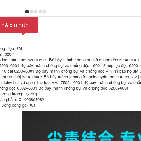
nhiệt Delta chống
bỏng nhiệt độ cao
găng tay bảo hộ thợ
hàn dày dặn chịu
mài mòn găng tay
hàn chịu nhiệt
 TẢ CHI TIẾT
302,000
ng hiệu: 3M
l: 620P
 loại màu sắc: 6200+6001 Bộ bảy mảnh chống bụi và chống độc 6200+6001 
 6200+6001 Bộ bảy mảnh chống bụi và chống độc +6001 2 hộp lọc độc 6200+
 10 cái 6200+6001 Bộ bảy mảnh chống bụi và chống độc + Kính bảo hộ 3M
h thước nhỏ] 6200+6005 Bộ bảy mảnh [chống formaldehyde, hơi hữu cơ, v.v.]
aldehyde, hydrogen fluoride, v.v.] 7502 +6001 Bộ bảy mảnh chống bụi và chố
hống độc 6502+6001 Bộ bảy mảnh chống bụi và chống độc 6200+6001
 trọng lượng: 0,25kg
ản phẩm: XH003808082
 lượng đóng gói: 0,1