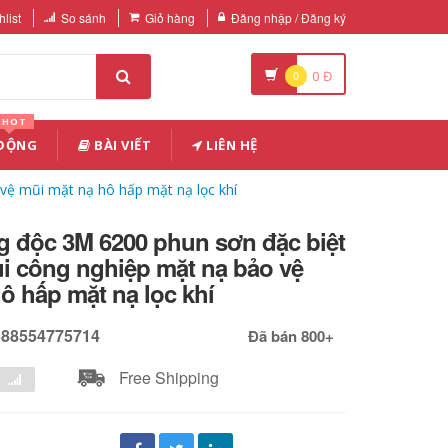
list
So sánh
Giỏ hàng
Đăng nhập / Đăng ký
0
0
Đ
HOT
 ĐỘNG
BÀI VIẾT
LIÊN HỆ
vệ mũi mặt nạ hô hấp mặt nạ lọc khí
g độc 3M 6200 phun sơn đặc biệt
i công nghiệp mặt nạ bảo vệ
ô hấp mặt nạ lọc khí
588554775714
Đã bán 800+
Free Shipping