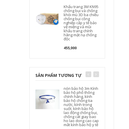
Khẩu trang 3M KN95
chống bụi và chống
khói mù 3D ba chiều
chống bụi công
nghiệp cấp y tế bảo
vệ miệng và mũi
khẩu trang chính
hãng mặt nạ chống
độc
455,000
SẢN PHẨM TƯƠNG TỰ
nón bảo hộ 3m Kính
bảo hộ phổ thông
chính hãng, kính
bảo hộ chống tia
nước, kính trong
suốt, kính bảo hộ
lao động chống bụi,
chống cát giay bao
ho lao dong cao cap
mắt kính bảo hộ y tế