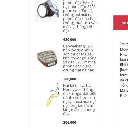
phòng độc 3M mặt
nạ phòng độc 3100
phun sơn đặc biệt
chống bụi mặt nạ
phòng độc hóa học
chống thuốc trừ sâu
MÔ
mặt nạ chống khí
độc
680,000
Thươ
Baoweikang 3903
Mode
hộp lọc độc phun
sơn thuốc trừ sâu
Phân
khói thuốc phụ ống
lọc)
xả ô tô 3900 mặt nạ
5N11
phòng độc dùng
[kíc
chung mat na han
form
286,000
và c
Tổng
Nút bịt tai cách âm
Honeywell chống
Mã s
ồn khi ngủ, đặc biệt
Khối
dành cho học sinh
ngáy, thoải mái ngủ
nghiêng tạo tác im
lặng mặt nạ phòng
đọc
206,000