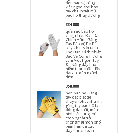
đen bảo vệ công
việc ngoài trời bao
tay chịu nhiệt mũ
bảo hộ thùy dương
334,000
quần áo bảo hộ
công nhân Bao Da
Chính Hãng Găng
Tay Bảo Vệ Da Bò
Dày Chịu Mài Mòn
Thợ Hàn Cách Nhiệt
Bảo Vệ Công Trường
Làm Việc Ngón Tay
Đa Năng dây bảo
hiểm toàn thân dây
đai an toàn ngành
điện
358,000
non bao ho Găng
tay đặc biệt để
chuyển phát nhanh,
găng tay bảo hộ lao
động da thật, màn
hình cảm ứng thể
thao ngoài trời
chống mài mòn phổ
biến hàn da cừu
dây đai an toàn