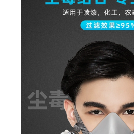
quan ao bao ho lao
Găng tay chống cắt
dong Găng tay bảo
HPPE cấp 5 trực tiếp
hộ lao động da thật
cho nhà máy kính
bò lợn da cừu điện
công nghiệp, bọc
hàn hồ quang
tay chống cắt, bảo
argon chống mài
vệ cổ tay nối dài
mòn cách nhiệt bảo
cánh tay chống mài
vệ công việc ngoài
mòn, chống cắt găng
trời nam nữ chuyển
tay sơn găng tay
phát nhanh giải
chịu nhiệt 1000 độ
phóng mặt bằng mắt