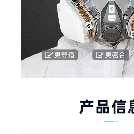
kính bảo hộ mũ bảo
307,000
hộ lao động
213,000
găng tay chống
nhiệt Găng tay bảo
hộ lao động trực
mũ bảo hộ 3m Găng
tiếp Dingqing nhúng
tay bảo hộ lao động
và dán n518 bảo vệ
nhung mùa thu
công việc làm vườn
đông, bảo vệ hàn
Găng tay cao su
ấm, chống mài mòn
mỏng chống thấm
và chống lạnh, làm
nước và chịu dầu
iệc ngoài trời, thể
găng tay cách nhiệt
thao, đạp xe, làm
găng tay hàn chịu
việc mũ bảo hộ có
nhiệt
kính giày cách điện
289,000
307,000
Mặt nạ bảo vệ dùng
găng tay chịu nhiệt
một lần Ba lớp màu
Găng tay Vega bảo
xanh dân dụng
hộ lao động chống
thoáng khí chống
mài mòn chống trơn
bụi và phấn hoa có
trượt xử lý công việc
chứa vải tan chảy
xây dựng kính dày
Mặt nạ phổ thông
nhà máy nhúng
dành cho người lớn
găng tay lao động
găng tay thợ hàn
găng tay sợi trắng
găng tay cao su bảo
găng tay đa dụng
hộ
3m
214,000