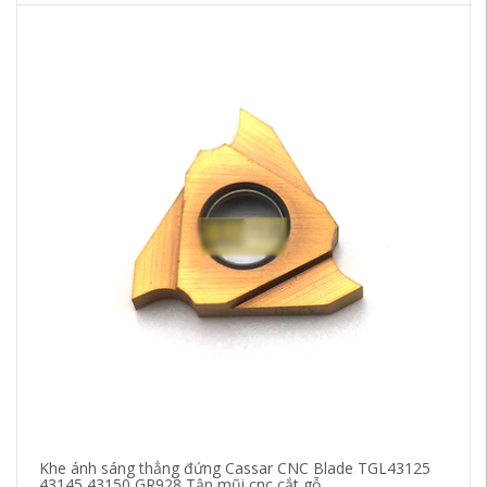
Khe ánh sáng thẳng đứng Cassar CNC Blade TGL43125
Zh
43145 43150 GR928 Tập mũi cnc cắt gỗ
16