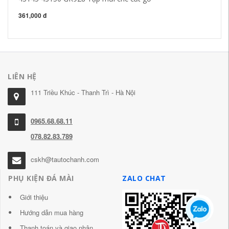
361,000 đ
20
LIÊN HỆ
111 Triều Khúc - Thanh Trì - Hà Nội
0965.68.68.11
078.82.83.789
cskh@tautochanh.com
PHỤ KIỆN ĐÁ MÀI
ZALO CHAT
Giới thiệu
Hướng dẫn mua hàng
Thanh toán và giao nhận