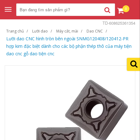
0
Toggle
navigation
TD-608625361354
Trang chủ
Lưỡi dao
Máy cắt, mài
Dao CNC
Lưỡi dao CNC hình tròn bên ngoài SNMG120408/120412-PR
hợp kim đặc biệt dành cho các bộ phận thép thô của máy tiện
dao cnc gỗ dao tiện cnc