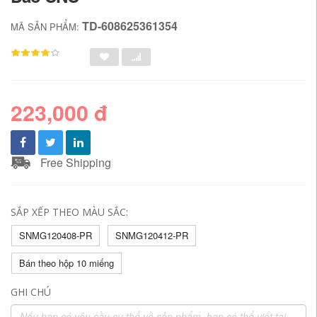
TD-608625361354
MÃ SẢN PHẨM:
223,000 đ
Free Shipping
SẮP XẾP THEO MÀU SẮC:
SNMG120408-PR
SNMG120412-PR
Bán theo hộp 10 miếng
GHI CHÚ