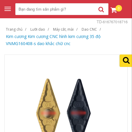
0
Toggle
navigation
TD-616767018716
Trang chủ
Lưỡi dao
Máy cắt, mài
Dao CNC
Kim cương Kim cương CNC hình kim cương 35 độ
VNMG160408-s dao khắc chữ cnc