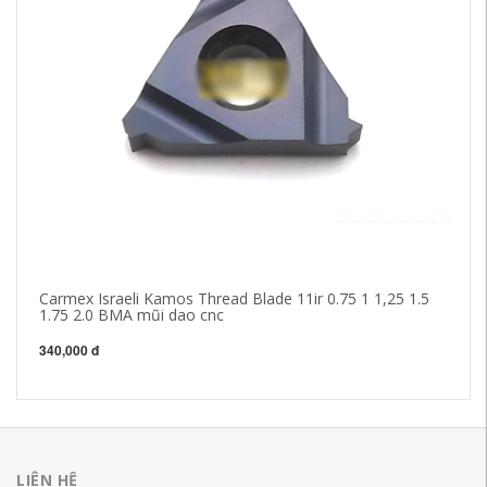
Carmex Israeli Kamos Thread Blade 11ir 0.75 1 1,25 1.5
Má
1.75 2.0 BMA mũi dao cnc
06
gỗ
340,000 đ
20
LIÊN HỆ