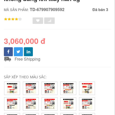
TD-679907909592
Đã bán 3
MÃ SẢN PHẨM:
3,060,000 đ
Free Shipping
SẮP XẾP THEO MÀU SẮC: