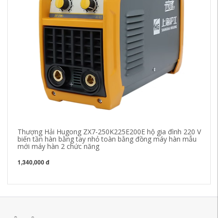
Thượng Hải Hugong ZX7-250K225E200E hộ gia đình 220 V
Th
biến tần hàn bằng tay nhỏ toàn bằng đồng máy hàn mẫu
gỉ
mới máy hàn 2 chức năng
đí
1,340,000 đ
1,