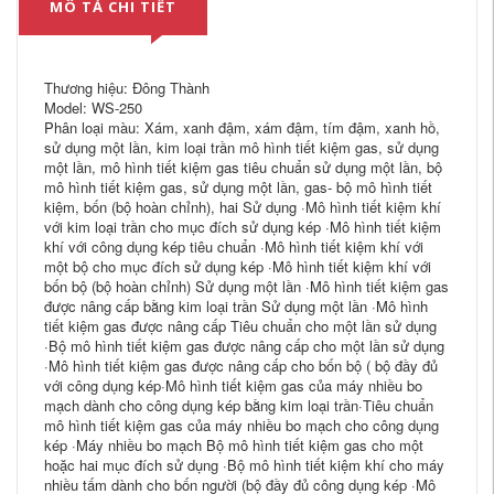
MÔ TẢ CHI TIẾT
Thương hiệu: Đông Thành
Model: WS-250
Phân loại màu: Xám, xanh đậm, xám đậm, tím đậm, xanh hồ,
sử dụng một lần, kim loại trần mô hình tiết kiệm gas, sử dụng
một lần, mô hình tiết kiệm gas tiêu chuẩn sử dụng một lần, bộ
mô hình tiết kiệm gas, sử dụng một lần, gas- bộ mô hình tiết
kiệm, bốn (bộ hoàn chỉnh), hai Sử dụng ·Mô hình tiết kiệm khí
với kim loại trần cho mục đích sử dụng kép ·Mô hình tiết kiệm
khí với công dụng kép tiêu chuẩn ·Mô hình tiết kiệm khí với
một bộ cho mục đích sử dụng kép ·Mô hình tiết kiệm khí với
bốn bộ (bộ hoàn chỉnh) Sử dụng một lần ·Mô hình tiết kiệm gas
được nâng cấp bằng kim loại trần Sử dụng một lần ·Mô hình
tiết kiệm gas được nâng cấp Tiêu chuẩn cho một lần sử dụng
·Bộ mô hình tiết kiệm gas được nâng cấp cho một lần sử dụng
·Mô hình tiết kiệm gas được nâng cấp cho bốn bộ ( bộ đầy đủ
với công dụng kép·Mô hình tiết kiệm gas của máy nhiều bo
mạch dành cho công dụng kép bằng kim loại trần·Tiêu chuẩn
mô hình tiết kiệm gas của máy nhiều bo mạch cho công dụng
kép ·Máy nhiều bo mạch Bộ mô hình tiết kiệm gas cho một
hoặc hai mục đích sử dụng ·Bộ mô hình tiết kiệm khí cho máy
nhiều tấm dành cho bốn người (bộ đầy đủ công dụng kép ·Mô