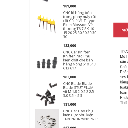
181,000
CNC lỗ hổng bên
trong phay máy cắt
cột Cờ lê Vít T -type
Plum Blossom Vết
thương T6 7 8 9 10
MÔ
15 20 25 30 30 30 30
30
183,000
Thươ
CNC Car Knifter
Knifter Pad Phụ
Mô h
kiện chặt chẽ bán
sản 
hàng Nóng 510 513
Chế 
613 617
Phân
125 
183,000
bằng
CNC Blade Blade
tuab
Blade STUT PLUM
vít M 1.8 2.0 2.2 2.5
toàn
3.0 3.5 4.5 5
Phươ
Thời
181,000
CNC Car Dao Phụ
kiện Cực phụ kiện
TN/CN/DN/VN/SN/16ER/16IR/22ER/22I
187,000