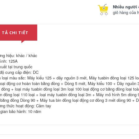
bay Máy bay Công
cụ điện công cụ điện
Nhiều người 
CNC Vòng mũi Mũi
phay mở rộng
giỏ hàng của 
880,000
Thanh số EMR 4R
C12 C15.6 C20 13 16
Đổ bàn đổ bàn điện
20 200 250 2T
bằng phương pháp
chế biến gỗ đa chức
 TẢ CHI TIẾT
340,000
năng bằng tay máy
bay điện tử gia
CNC High -Tree Flat -
dụng nhỏ dụng cụ
bottomed Knife
cắt gỗ
Knife extend
ng hiệu: khác / khác
1,066,000
282,000
ình: 125A
Ưu đãi đặc biệt Trục
xuất tại trung quốc
Trung tâm gia công
chế biến gỗ đa chức
độ cung cấp điện: DC
CNC phay phay
năng Máy tính bảng
 loại màu sắc: Máy kiểu 125 + dây nguồn 3 mét, Máy tuabin đồng loại 125 lo
được tìm thấy bên
Xúc xịt Xóa máy
phải -ANGLE -khoan
Sproke Spraner
loại động cơ hoàn toàn bằng đồng + Dòng 5 mét, Máy kiểu 100 + Dây nguồn 3 
và phay lưỡi TJU 8
Máy bay Máy bay
 đồng + loại máy tuabin đồng loại 3m loại 100 loại động cơ bằng đồng loại to
10 12 16 20 25 25
Máy bay Máy bay
in đồng loại 110 loại + loại máy tuabin đồng loại 3m + Máy mô hình 5m dòng
Máy bay Máy bay
 bằng đồng Dòng 90 + Máy tua bin đồng loại động cơ đồng 3 mét dòng 90 + 
chế biến gỗ
354,000
ng thức hoạt động: Cầm tay
Thanh mở rộng ER
5,440,000
 gian bảo hành: 10 năm
Spring Chip M -
shaped cộng với
Sanheye Multi -
ER8M ER11M ER16M
funnting Woodwork
C10 C16 C20 C25
Coardroom Máy
R
bay cưa máy cưa
máy cưa máy cưa
350,000
máy bay cưa