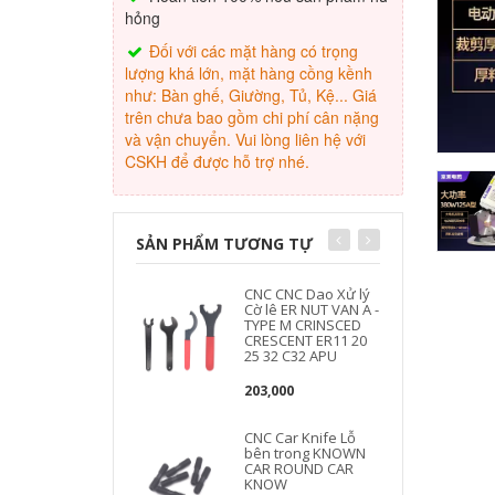
hỏng
Đối với các mặt hàng có trọng
lượng khá lớn, mặt hàng cồng kềnh
như: Bàn ghế, Giường, Tủ, Kệ... Giá
trên chưa bao gồm chi phí cân nặng
và vận chuyển. Vui lòng liên hệ với
CSKH để được hỗ trợ nhé.
SẢN PHẨM TƯƠNG TỰ
CNC CNC Dao Xử lý
Cờ lê ER NUT VAN A -
TYPE M CRINSCED
CRESCENT ER11 20
25 32 C32 APU
203,000
CNC Car Knife Lỗ
bên trong KNOWN
CAR ROUND CAR
KNOW