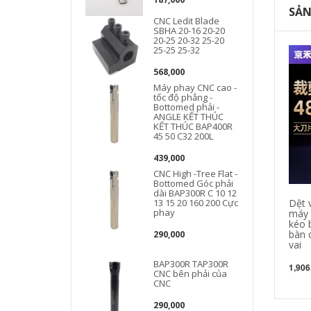
SẢN
S
CNC Ledit Blade
SBHA 20-16 20-20
20-25 20-32 25-20
25-25 25-32
568,000
Máy phay CNC cao -
tốc độ phẳng -
Bottomed phải -
ANGLE KẾT THÚC
KẾT THÚC BAP400R
45 50 C32 200L
439,000
CNC High -Tree Flat -
Bottomed Góc phải
dài BAP300R C 10 12
13 15 20 160 200 Cực
Dệt 
phay
máy 
kéo b
L
bàn c
290,000
vai
BAP300R TAP300R
1,906
CNC bên phải của
CNC
290,000