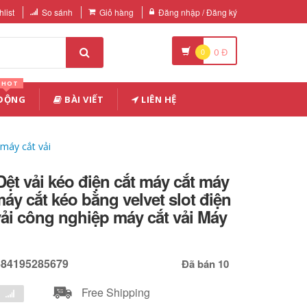
list
So sánh
Giỏ hàng
Đăng nhập / Đăng ký
0
0
Đ
HOT
 ĐỘNG
BÀI VIẾT
LIÊN HỆ
 máy cắt vải
 Dệt vải kéo điện cắt máy cắt máy
máy cắt kéo bằng velvet slot điện
vải công nghiệp máy cắt vải Máy
684195285679
Đã bán 10
Free Shipping