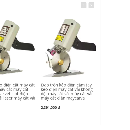
o điện cắt máy cắt
Dao tròn kéo điện cầm tay
Máy cắt vải Má
áy cắt máy cắt
kéo điện máy cắt vải không
Kéo điện không
elvet slot điện
dệt máy cắt vải máy cắt vải
Máy cắt vải Dao
i laser máy cắt vải
máy cắt điện maycatvai
cắt may thanh l
2,391,000 đ
2,510,000 đ