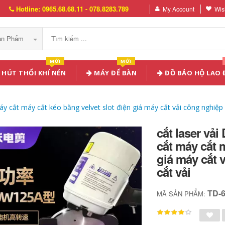
Hotline: 0965.68.68.11 - 078.8283.789
My Account
Wish
Sản Phẩm
MỚI
MỚI
HÚT THỔI KHÍ NÉN
MÁY ĐỂ BÀN
ĐỒ BẢO HỘ LAO
áy cắt máy cắt kéo bằng velvet slot điện giá máy cắt vải công nghiệp
cắt laser vải
cắt máy cắt 
giá máy cắt 
cắt vải
TD-
MÃ SẢN PHẨM: