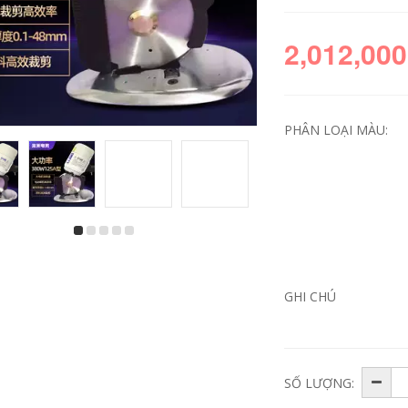
2,012,000
PHÂN LOẠI MÀU:
CNC phải -ANGLE
Tấm máy chế biến
BAP400R TAP400R
gỗ đa năng -Chuỗi
C24 25 C32 30 35 200
máy chế tạo máy
3T Cực dao phay
chế biến chế biến
điện
GHI CHÚ
439,000
10,626,000
CNC Flat -Bottomed
Round Nasal Knum
Pulijie tay kế hoạch
kế hoạch máy bay
SỐ LƯỢNG:
Hộ gia đình đa chức
415,000
năng Máy bay máy