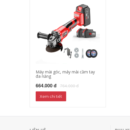
Máy mài góc, máy mài cầm tay
Máy cưa xích c
đa năng
451.000 đ
55
664.000 đ
764.000 đ
Xem chi tiết
Xem chi tiết