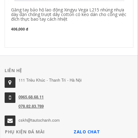
Găng tay bảo hộ lao động Xingyu Vega L215 nhúng nhựa
ga
dày dặn chống trượt dây cotton có keo dán cho công việc
ca
đích thực bao tay cách nhiệt
nh
gă
406,000 đ
21
LIÊN HỆ
111 Triều Khúc - Thanh Trì - Hà Nội
0965.68.68.11
078.82.83.789
cskh@tautochanh.com
PHỤ KIỆN ĐÁ MÀI
ZALO CHAT