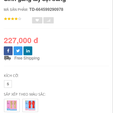
TD-664599290978
MÃ SẢN PHẨM:
227,000 đ
Free Shipping
KÍCH CỠ:
S
SẮP XẾP THEO MÀU SẮC: