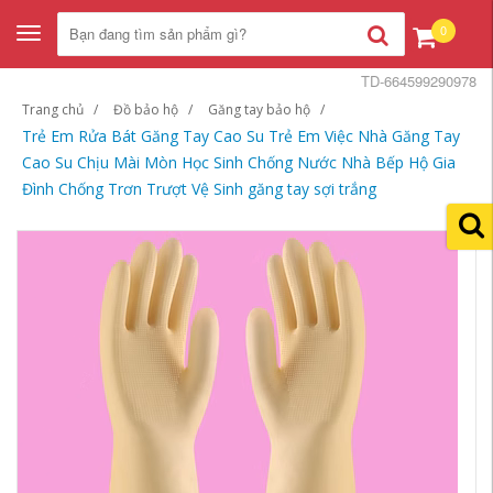
0
Toggle
navigation
TD-664599290978
Trang chủ
Đồ bảo hộ
Găng tay bảo hộ
Trẻ Em Rửa Bát Găng Tay Cao Su Trẻ Em Việc Nhà Găng Tay
Cao Su Chịu Mài Mòn Học Sinh Chống Nước Nhà Bếp Hộ Gia
Đình Chống Trơn Trượt Vệ Sinh găng tay sợi trắng