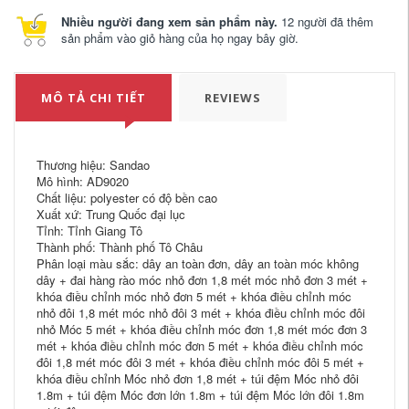
Nhiều người đang xem sản phẩm này.
12 người đã thêm
sản phẩm vào giỏ hàng của họ ngay bây giờ.
MÔ TẢ CHI TIẾT
REVIEWS
Thương hiệu: Sandao
Mô hình: AD9020
Chất liệu: polyester có độ bền cao
Xuất xứ: Trung Quốc đại lục
Tỉnh: Tỉnh Giang Tô
Thành phố: Thành phố Tô Châu
Phân loại màu sắc: dây an toàn đơn, dây an toàn móc không
dây + đai hàng rào móc nhỏ đơn 1,8 mét móc nhỏ đơn 3 mét +
khóa điều chỉnh móc nhỏ đơn 5 mét + khóa điều chỉnh móc
nhỏ đôi 1,8 mét móc nhỏ đôi 3 mét + khóa điều chỉnh móc đôi
nhỏ Móc 5 mét + khóa điều chỉnh móc đơn 1,8 mét móc đơn 3
mét + khóa điều chỉnh móc đơn 5 mét + khóa điều chỉnh móc
đôi 1,8 mét móc đôi 3 mét + khóa điều chỉnh móc đôi 5 mét +
khóa điều chỉnh Móc nhỏ đơn 1,8 mét + túi đệm Móc nhỏ đôi
1.8m + túi đệm Móc đơn lớn 1.8m + túi đệm Móc lớn đôi 1.8m