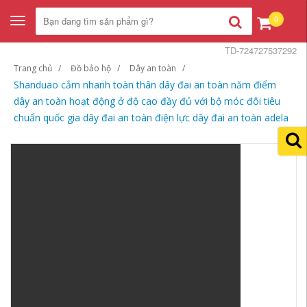
0
Toggle
navigation
TD-724727537292
Trang chủ
Đồ bảo hộ
Dây an toàn
Shanduao cắm nhanh toàn thân dây đai an toàn năm điểm
dây an toàn hoạt động ở độ cao đầy đủ với bộ móc đôi tiêu
chuẩn quốc gia dây đai an toàn điện lực dây đai an toàn adela