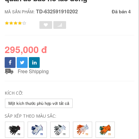
TD-632591910202
Đã bán 4
MÃ SẢN PHẨM:
295,000 đ
Free Shipping
KÍCH CỠ:
Một kích thước phù hợp với tất cả
SẮP XẾP THEO MÀU SẮC: