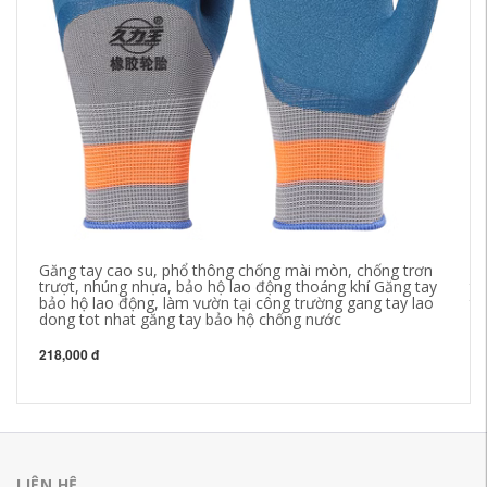
Găng tay cao su, phổ thông chống mài mòn, chống trơn
Gă
trượt, nhúng nhựa, bảo hộ lao động thoáng khí Găng tay
tĩ
bảo hộ lao động, làm vườn tại công trường gang tay lao
th
dong tot nhat găng tay bảo hộ chống nước
10
218,000 đ
21
LIÊN HỆ